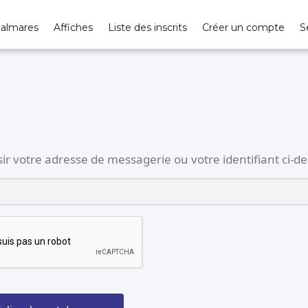
Password Reset
almares
Affiches
Liste des inscrits
Créer un compte
S
isir votre adresse de messagerie ou votre identifiant ci-d